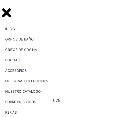
INICIO
GRIFOS DE BAÑO
GRIFOS DE COCINA
DUCHAS
ACCESORIOS
NUESTRAS COLECCIONES
NUESTRO CATÁLOGO
UG
11076 /
UG
11077 /
UG
11078
SOBRE NOSOTROS
Grifo
FERIAS