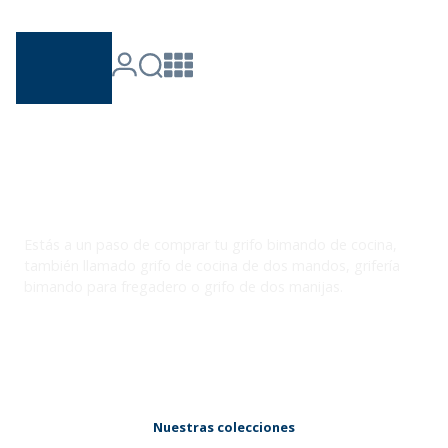
Grifos
bimando de cocina
Estás a un paso de comprar tu grifo bimando de cocina,
también llamado grifo de cocina de dos mandos, grifería
bimando para fregadero o grifo de dos manijas.
Abre el catálogo, elige tu modelo y
ciérralo al instante con envío rápido,
pagos protegidos y soporte cercano.
Nuestras colecciones