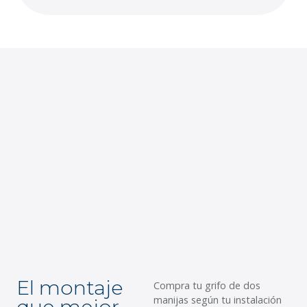
El montaje
D
Compra tu grifo de dos
manijas según tu instalación
que mejor
u