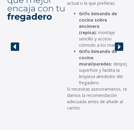
actual o la que prefieras:
encaja con tu
m
Grifo bimando de
fregadero
d
cocina sobre
c
encimera
g
(repisa):
montaje
sencillo y acceso
c
cómodo a los mandos.
d
Grifo bimando de
cocina
mural/paredes:
despeja
superficie y facilita la
limpieza alrededor del
fregadero.
Si necesitas asesoramietos, te
damos la recomendación
adecuada antes de añadir al
carrito.