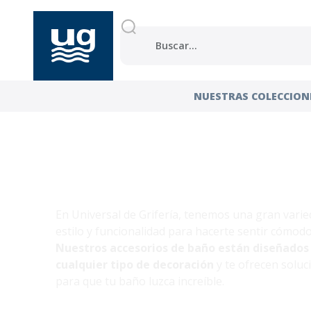
NUESTRAS COLECC
NUESTRAS COLECCION
Accesorio
de baño
En Universal de Grifería, tenemos una gran vari
estilo y funcionalidad para hacerte sentir cómod
Nuestros accesorios de baño están diseñados
cualquier tipo de decoración
y te ofrecen soluc
para que tu baño luzca increíble.
Echa un vistazo a nuestro catálogo y