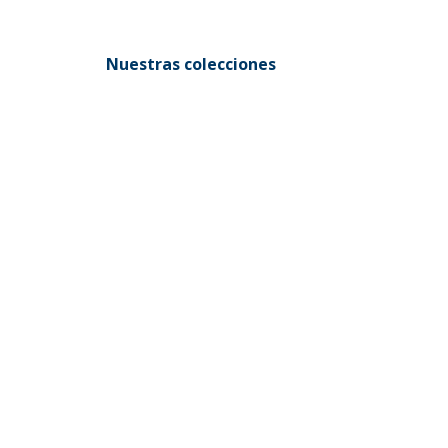
accesorios de baño que te ayudarán a
tu baño.
Nuestras colecciones