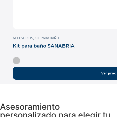
ACCESORIOS
,
KIT PARA BAÑO
Kit para baño SANABRIA
Ver prod
Asesoramiento
personalizado para elegir tu