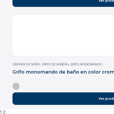
Ver prod
GRIFERIA DE BAÑO
,
GRIFO DE BAÑERA
,
GRIFO MONOMANDO
Grifo monomando de baño en color cromo
Ver prod
1
2