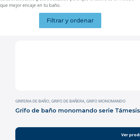
que mejor encaje en tu baño.
Filtrar y ordenar
GRIFERIA DE BAÑO
,
GRIFO DE BAÑERA
,
GRIFO MONOMANDO
Grifo de baño monomando serie Támesis
Ver prod