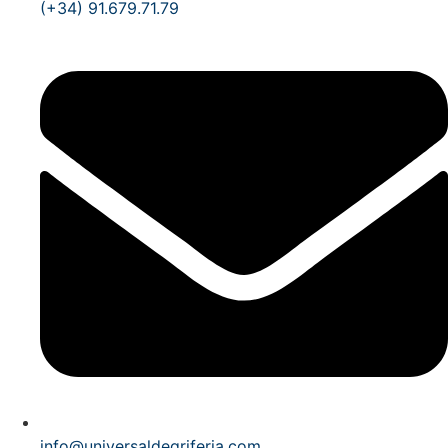
(+34) 91.679.71.79
info@universaldegriferia.com