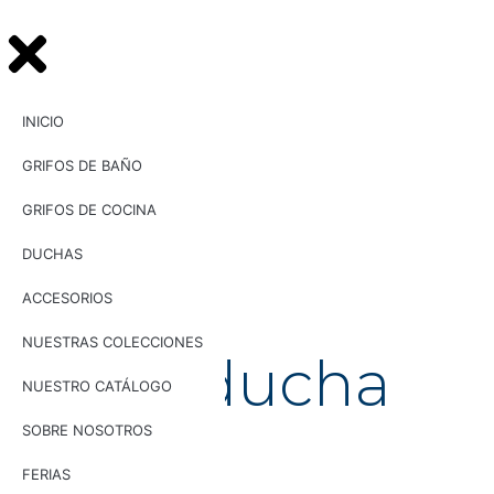
INICIO
GRIFOS DE BAÑO
GRIFOS DE COCINA
DUCHAS
ACCESORIOS
UG
NUESTRAS COLECCIONES
32003
Kit de ducha
NUESTRO CATÁLOGO
SOL
SOBRE NOSOTROS
FERIAS
Kit de ducha SOL