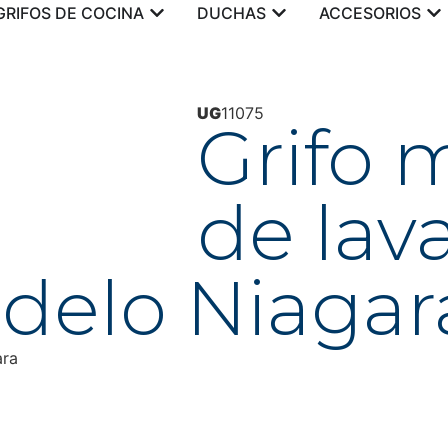
GRIFOS DE COCINA
DUCHAS
ACCESORIOS
UG
11075
Grifo
de lav
delo Niagar
ara