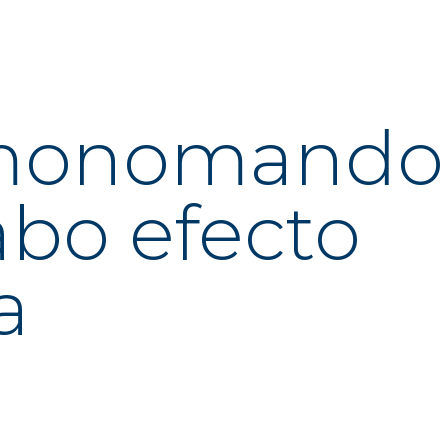
 monomando
abo efecto
a