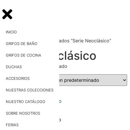
INICIO
Inicio
/ Productos etiquetados “Serie Neoclásico”
GRIFOS DE BAÑO
Serie Neoclásico
GRIFOS DE COCINA
Mostrando el único resultado
DUCHAS
ACCESORIOS
NUESTRAS COLECCIONES
NUESTRO CATÁLOGO
SOBRE NOSOTROS
Grifo monomando de
lavabo modelo Neoclásico
FERIAS