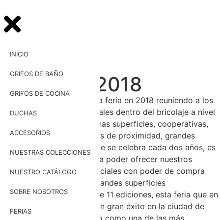
INICIO
GRIFOS DE BAÑO
Eurobrico 2018
GRIFOS DE COCINA
Eurobrico celebró su última feria en 2018 reuniendo a los
más destacados profesionales dentro del bricolaje a nivel
DUCHAS
nacional: grandes y medianas superficies, cooperativas,
ACCESORIOS
grupos de compras, tiendas de proximidad, grandes
cadenas, etc. Esta feria, que se celebra cada dos años, es
NUESTRAS COLECCIONES
un punto de encuentro para poder ofrecer nuestros
productos a clientes potenciales con poder de compra
NUESTRO CATÁLOGO
nacional pero también a grandes superficies
SOBRE NOSOTROS
internacionales. Después de 11 ediciones, esta feria que en
esta ocasión se celebró con gran éxito en la ciudad de
FERIAS
valencia, se ha consolidado como una de las más