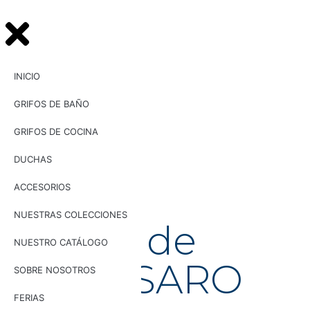
INICIO
GRIFOS DE BAÑO
GRIFOS DE COCINA
DUCHAS
ACCESORIOS
UG
NUESTRAS COLECCIONES
32014
Mango de
NUESTRO CATÁLOGO
ducha SARO
SOBRE NOSOTROS
FERIAS
Mango de ducha SARO